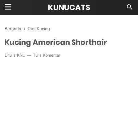
KUNUCATS
Beranda
›
Ras Kucing
Kucing American Shorthair
Ditulis
KNU
Tulis Komentar